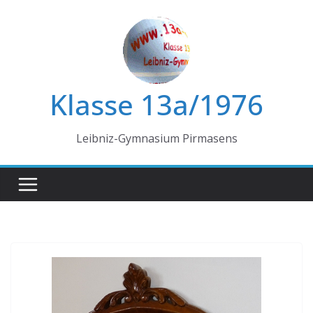
Zum
Inhalt
springen
Klasse 13a/1976
Leibniz-Gymnasium Pirmasens