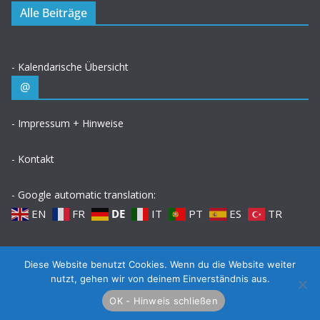
Alle Beiträge
- Kalendarische Übersicht
@
- Impressum + Hinweise
- Kontakt
- Google automatic translation:
EN
FR
DE
IT
PT
ES
TR
Diese Website benutzt Cookies. Wenn du die Website weiter
Copyright © 2026
Klasse 13a/1976
. Alle Rechte vorbehalten.
nutzt, gehen wir von deinem Einverständnis aus.
Theme:
ColorMag
von ThemeGrill. Präsentiert von
WordPress
.
OK - Hinweis schließen