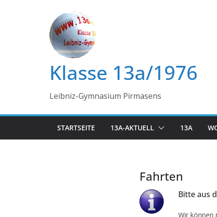
Zum
Inhalt
springen
Klasse 13a/1976
Leibniz-Gymnasium Pirmasens
STARTSEITE
13A-AKTUELL
13A
WO
Fahrten
Bitte aus
Wir können m