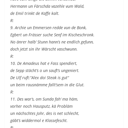
Hermann un Färschda vazehle vum Wald,
de Emil trinkt de Kaffe kalt.
R:
9. Archie un Emmersen redde vun de Bonk,
Egbert un Frässer suche Senf im Kischeschronk.
No änrer halb‘ Stunn hann’s ne endlich gefunn,
doch jetzt sin ihr Wärscht vaschwunn.
R:
10. De Amadeus hat e Fass spendiert,
de Sepp stächt’s o un sauft’s ungeniert.
De Ulf ruft:“Alex doi Steak is gut“
un beim rausnämme fallt’sem in die Glut.
R:
11. Des war’s, om Sunda fah‘ ma häm,
vorher noch Hausputz, kä Probläm
un nächschtes Johr, des is net schlecht,
gäbt’s widdermol e Klassefescht.
R: