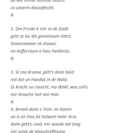
un wie immer komme Gäscht
zu unserm Klassefescht.
R:
2. Om Freida 6 Uhr in de Stadt
geht se los die gemeinsam Fahrt,
hinnernanner im Konvoi,
im Kofferraum e Fass Parkbräu.
R:
3. Si‘ ma drunne, geht’s donn bald
mit Axt un Handsä in de Wald.
Es kracht un rauscht, ma denkt, was soll’s,
mir brauche heit viel Holz.
R:
4. Brennt donn s‘ Feier im Kamin
un is im Fass kä Schaum mehr drin,
donn geht’s rund, mir waade net long,
mir singe de Klassetreffesong.