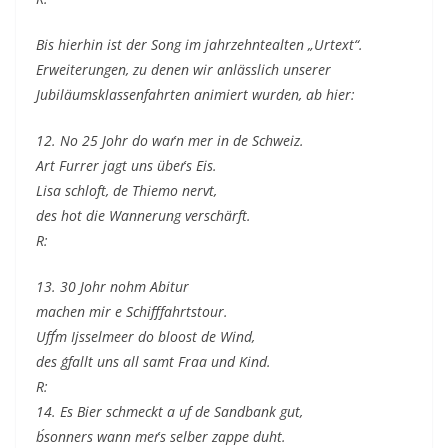
Bis hierhin ist der Song im jahrzehntealten „Urtext“.
Erweiterungen, zu denen wir anlässlich unserer
Jubiläumsklassenfahrten animiert wurden, ab hier:
12. No 25 Johr do war´n mer in de Schweiz.
Art Furrer jagt uns über´s Eis.
Lisa schloft, de Thiemo nervt,
des hot die Wannerung verschärft.
R:
13. 30 Johr nohm Abitur
machen mir e Schifffahrtstour.
Uff´m Ijsselmeer do bloost de Wind,
des g´fallt uns all samt Fraa und Kind.
R:
14. Es Bier schmeckt a uf de Sandbank gut,
b´sonners wann mer´s selber zappe duht.