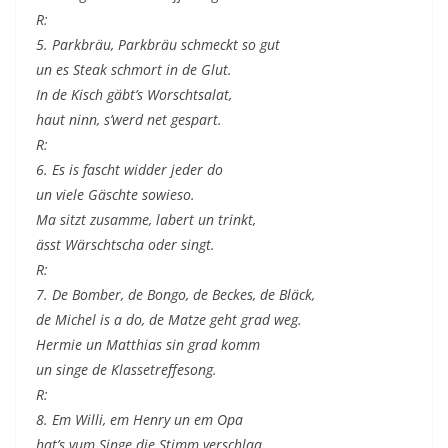
R:
5. Parkbräu, Parkbräu schmeckt so gut
un es Steak schmort in de Glut.
In de Kisch gäbt’s Worschtsalat,
haut ninn, s’werd net gespart.
R:
6. Es is fascht widder jeder do
un viele Gäschte sowieso.
Ma sitzt zusamme, labert un trinkt,
ässt Wärschtscha oder singt.
R:
7. De Bomber, de Bongo, de Beckes, de Bläck,
de Michel is a do, de Matze geht grad weg.
Hermie un Matthias sin grad komm
un singe de Klassetreffesong.
R:
8. Em Willi, em Henry un em Opa
hat’s vum Singe die Stimm verschlaa.