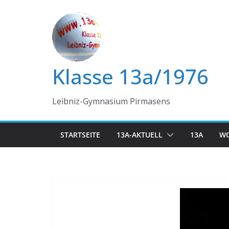
Zum
Inhalt
springen
Klasse 13a/1976
Leibniz-Gymnasium Pirmasens
STARTSEITE
13A-AKTUELL
13A
WO