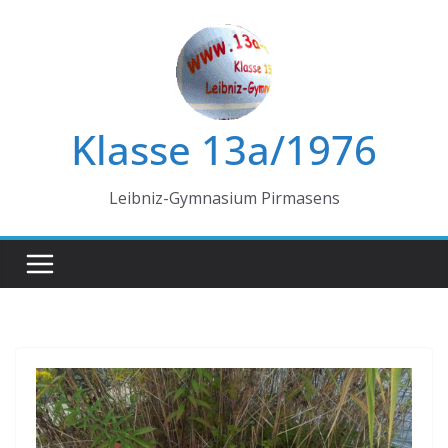
Zum
Inhalt
springen
Klasse 13a/1976
Leibniz-Gymnasium Pirmasens