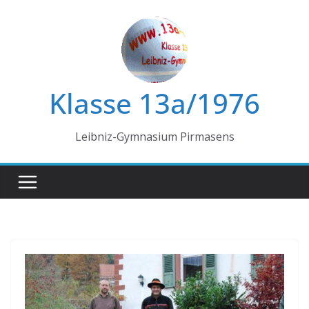
Zum
Inhalt
springen
Klasse 13a/1976
Leibniz-Gymnasium Pirmasens