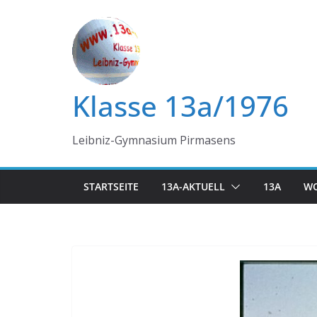
Zum
Inhalt
springen
Klasse 13a/1976
Leibniz-Gymnasium Pirmasens
STARTSEITE
13A-AKTUELL
13A
WO