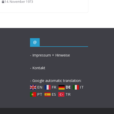
14. November 1973
@
- Impressum + Hinweise
- Kontakt
- Google automatic translation:
EN
FR
DE
IT
PT
ES
TR