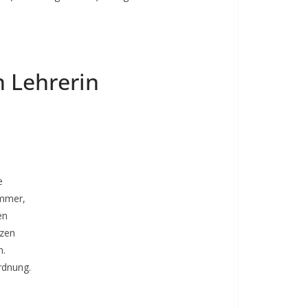
n Lehrerin
e
immer,
en
tzen
n.
rdnung.