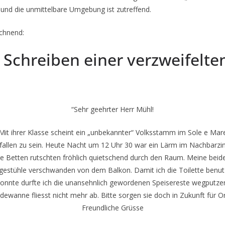
 und die unmittelbare Umgebung ist zutreffend.
ichnend:
, Schreiben einer verzweifelte
“Sehr geehrter Herr Mühl!
Mit ihrer Klasse scheint ein „unbekannter“ Volksstamm im Sole e Mar
fallen zu sein. Heute Nacht um 12 Uhr 30 war ein Lärm im Nachbarz
ie Betten rutschten fröhlich quietschend durch den Raum. Meine beid
gestühle verschwanden von dem Balkon. Damit ich die Toilette benu
onnte durfte ich die unansehnlich gewordenen Speisereste wegputze
dewanne fliesst nicht mehr ab. Bitte sorgen sie doch in Zukunft für O
Freundliche Grüsse